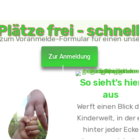
und werdet Teil unserer Welt, in der jedes
lätze frei - schne
nd jedes Abenteuer darauf wartet, erlebt zu w
 zum Voranmelde-Formular für einen unser
zlichen Grüßen,
Zur Anmeldung
am der Kinderwelt e.V.
So sieht's hie
aus
Werft einen Blick d
Kinderwelt, in der 
hinter jeder Ecke