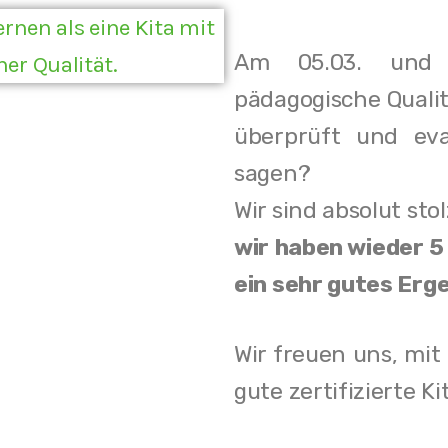
hätzen jedes
Kind als Individuum
und gestal
Am 05.03. und 
hnungszeit in unserer Kita flexibel und ein
pädagogische Quali
em Kind gerecht zu werden.
überprüft und eva
sagen?
Ziel ist es, gemeinsam mit den Kindern zu 
Wir sind absolut sto
 lernen. Wir dokumentieren daher auch ge
wir haben wieder 5 
ntwicklungsschritte und machen Lernp
ein sehr gutes Erge
r, sodass die Familien Teil der Reise werden
er Fülle an Materialien und Eindrücken för
Wir freuen uns, mit
ürliche Neugier und Kreativität. Dabei gebe
gute zertifizierte K
rukturen den sicheren Rahmen, in dem sich
aß entfalten können.