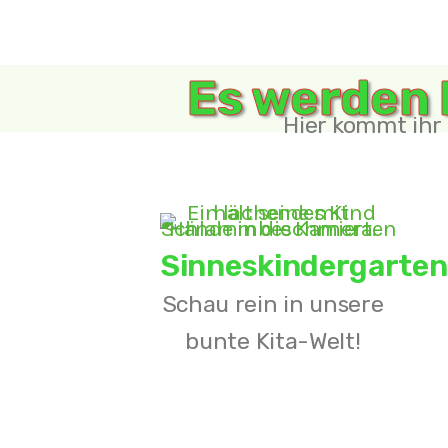
Kommt 
Es werden P
zählt u
Hier kommt ihr
Mit her
Euer Te
Sinneskindergarten
Schau rein in unsere
bunte Kita-Welt!