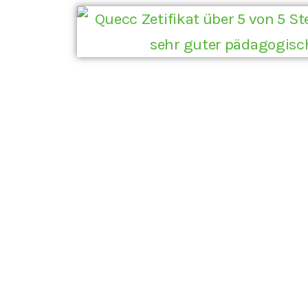
Wir sc
Eingewö
um jed
Unser 
und zu
ihre E
sichtba
Mit ein
die nat
und St
und Sp