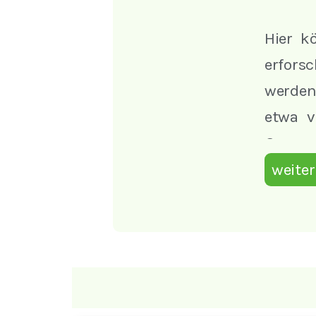
Hier k
erforsc
werden 
etwa v
Gruppe
Hand un
weiter
vor.
In der 
Sprach
unseren