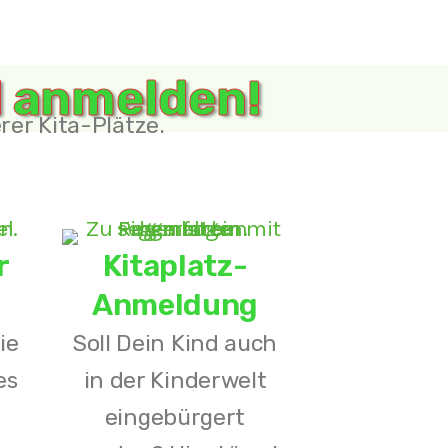
 Lachen
ll anmelden!
erden.
er Kita-Plätze.
r
Kitaplatz-
Anmeldung
ie
Soll Dein Kind auch
es
in der Kinderwelt
eingebürgert