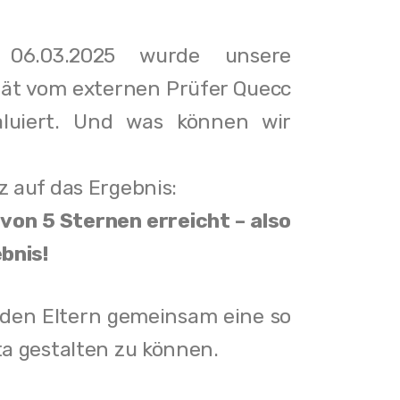
ten die
06.03.2025 wurde unsere
fühlsam,
tät vom externen Prüfer Quecc
luiert.
Und was können wir
wachsen
lz auf das Ergebnis:
meinsam
von 5 Sternen erreicht – also
rozesse
bnis!
 können.
dern wir
 den Eltern gemeinsam eine so
n Regeln
ita gestalten zu können.
 Freude