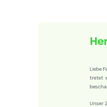
Her
Liebe F
tretet 
beschau
Unser Z