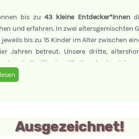
önnen bis zu
43 kleine Entdecker*innen
di
hen und erfahren. In zwei altersgemischten
jeweils bis zu 15 Kinder im Alter zwischen e
ier Jahren betreut. Unsere dritte, altersh
 nimmt die ältesten Kinder ab vier Jahren
d bereitet sie liebevoll auf die aufregende S
lesen
Kinderwelt e.V. feiern wir die Vielfalt: Vers
en, Nationalitäten und Persönlichkeiten
m
Ausgezeichnet!
 Alltag reich und spannend.